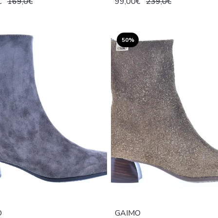
€
169,0€
99,00€
239,0€
50%
O
GAIMO