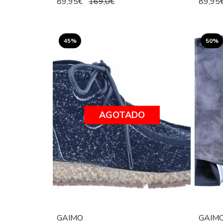
89,95€
169,0€
89,95
45%
50%
AGOTADO
GAIMO
GAIM