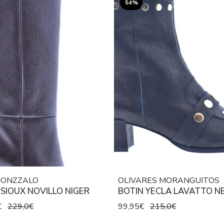
54%
GONZZALO
OLIVARES MORANGUITOS
BOTA SIOUX NOVILLO NIGER
BOTIN YECLA LAVATTO N
€
229,0€
99,95€
215,0€