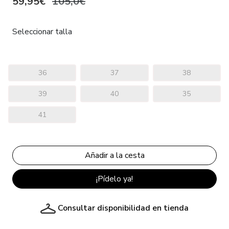
59,95€
105,0€
Seleccionar talla
36
37
38
39
40
35
41
¡Pídelo ya!
Consultar disponibilidad en tienda