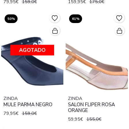
79,95€
159,0€
159,95€
175,0€
50%
61%
AGOTADO
ZINDA
ZINDA
MULE PARMA NEGRO
SALON FLIPER ROSA
ORANGE
79,95€
159,0€
59,95€
155,0€