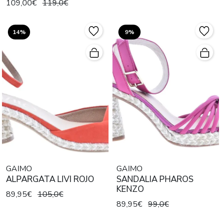
109,00€
119,0€
14%
9%
GAIMO
GAIMO
ALPARGATA LIVI ROJO
SANDALIA PHAROS
KENZO
89,95€
105,0€
89,95€
99,0€