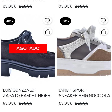
MARRON
89,95€
125,0€
99,95€
215,0€
48%
50%
AGOTADO
LUIS GONZZALO
JANET SPORT
ZAPATO BASKET NIGER
SNEAKER BEIG NOCCIOLA
69,95€
135,0€
59,95€
120,0€