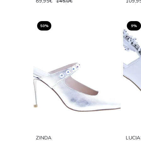
89,95€
145,0€
109,9
50%
9%
ZINDA
LUCIA