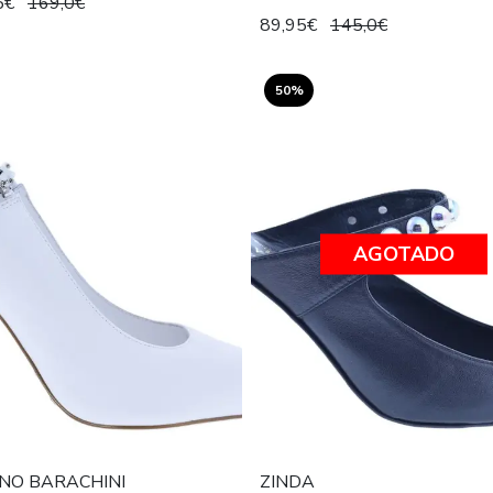
5€
169,0€
89,95€
145,0€
50%
AGOTADO
NO BARACHINI
ZINDA