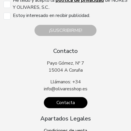
He leído y acepto la
política de privacidad
de NORES
Y OLIVARES, S.C..
Estoy interesado en recibir publicidad.
¡SUSCRIBIRME!
Contacto
Payo Gómez, Nº 7
15004 A Coruña
Llámanos: +34
info@olivaresshop.es
Contacta
Apartados Legales
Condiciones de venta