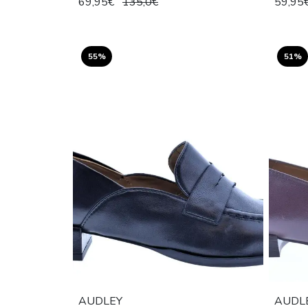
69,95€
135,0€
59,95
55%
51%
AUDLEY
AUDL