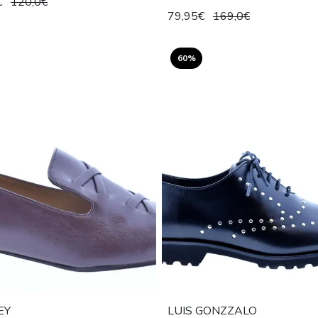
€
120,0€
79,95€
169,0€
60%
EY
LUIS GONZZALO